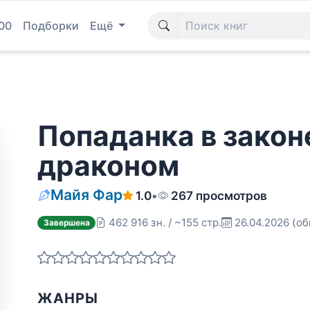
00
Подборки
Ещё
Попаданка в законе
драконом
Майя Фар
1.0
•
267 просмотров
462 916 зн. / ~155 стр.
26.04.2026
(об
Завершена
ЖАНРЫ