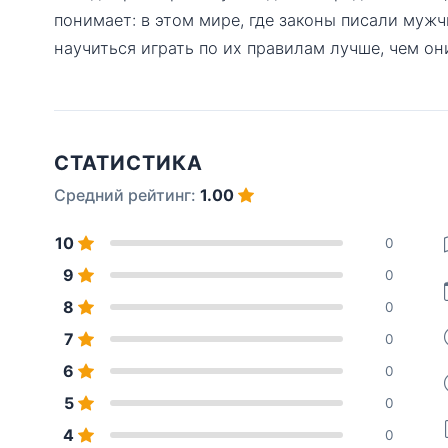
понимает: в этом мире, где законы писали му
научиться играть по их правилам лучше, чем он
СТАТИСТИКА
Средний рейтинг:
1.00
10
0
9
0
8
0
7
0
6
0
5
0
4
0