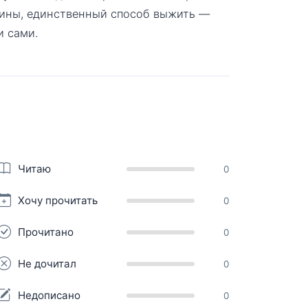
жчины, единственный способ выжить —
и сами.
Читаю
0
Хочу прочитать
0
Прочитано
0
Не дочитал
0
Недописано
0