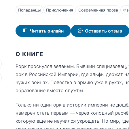
Попаданцы
Приключения
Современная проза
Фэ
Читать онлайн
Оставить отзыв
О КНИГЕ
Рорк проснулся зеленым. Бывший спецназовец, 
орк в Российской Империи, где эльфы держат на
чужих войнах. Повестка в армию уже в руках, н
образование вместо службы.
Только ни один орк в истории империи не дошё
намерен стать первым — через холодный расчёт
которую ещё не научился укрощать. Но мир, гд
магические молнии отскакивают от груди, не со