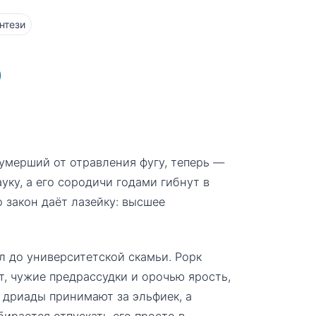
нтези
умерший от отравления фугу, теперь —
уку, а его сородичи годами гибнут в
о закон даёт лазейку: высшее
л до университетской скамьи. Рорк
, чужие предрассудки и орочью ярость,
е дриады принимают за эльфиек, а
бирается отпускать его просто в