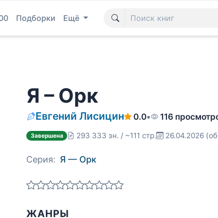
00
Подборки
Ещё
Я – Орк
Евгений Лисицин
0.0
•
116 просмотр
293 333 зн. / ~111 стр.
26.04.2026
(об
Завершена
Серия:
Я — Орк
ЖАНРЫ