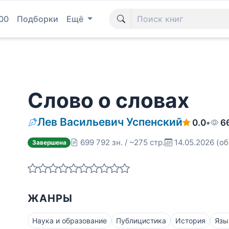
00
Подборки
Ещё
Слово о словах
Лев Васильевич Успенский
0.0
•
6
699 792 зн. / ~275 стр.
14.05.2026
(об
Завершена
ЖАНРЫ
Наука и образование
Публицистика
История
Язы