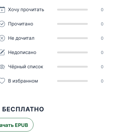
Хочу прочитать
0
Прочитано
0
Не дочитал
0
Недописано
0
Чёрный список
0
В избранном
0
Х БЕСПЛАТНО
ачать EPUB