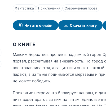
Фантастика
Приключения
Современная проза
Читать онлайн
Скачать книгу
О КНИГЕ
Максим Берестьев проник в подземный город 
портал, рассчитывая на внезапность. Но город 
восстанавливается, а защитники знают каждый 
падают, а из тьмы поднимаются мертвецы и при
не может победить.
Проклятие некроманта блокирует каналы, и даж
нить ведёт врагов за ним по пятам. Единственн
пока хомяк-фамильяр тащит подкрепление. Но Ор