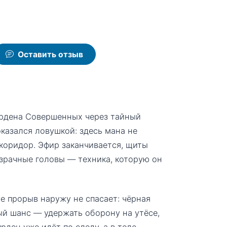
Оставить отзыв
Ордена Совершенных через тайный
оказался ловушкой: здесь мана не
коридор. Эфир заканчивается, щиты
зрачные головы — техника, которую он
е прорыв наружу не спасает: чёрная
ый шанс — удержать оборону на утёсе,
ден уже идёт по следу, а в теле