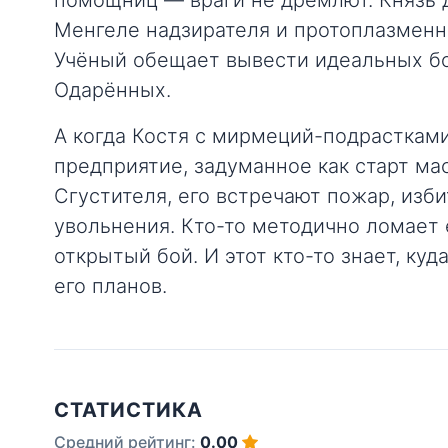
помощниц — враги не дремлют. Князь 
Менгеле надзирателя и протоплазменн
Учёный обещает вывести идеальных б
Одарённых.
А когда Костя с мирмеций-подрасткам
предприятие, задуманное как старт ма
Сгустителя, его встречают пожар, изб
увольнения. Кто-то методично ломает 
открытый бой. И этот кто-то знает, куд
его планов.
СТАТИСТИКА
Средний рейтинг:
0.00