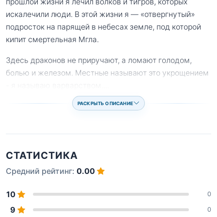
прошлой жизни я лечил волков и тигров, которых
искалечили люди. В этой жизни я — «отвергнутый»
подросток на парящей в небесах земле, под которой
кипит смертельная Мгла.
Здесь драконов не приручают, а ломают голодом,
болью и железом. Местные называют это укрощением
- я называю варварством.
...
РАСКРЫТЬ ОПИСАНИЕ
СТАТИСТИКА
Средний рейтинг:
0.00
10
0
9
0