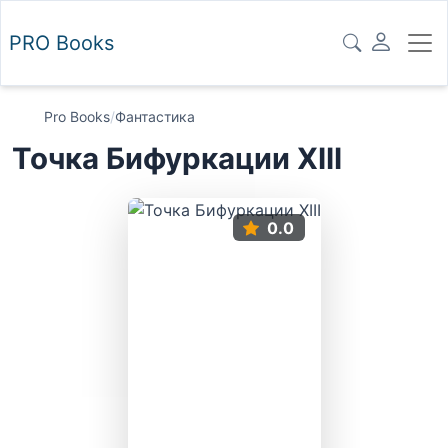
PRO
Books
Pro Books
/
Фантастика
Точка Бифуркации XIII
0.0