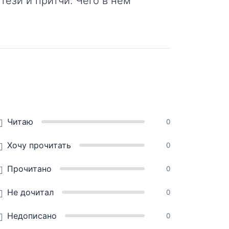
тези и притчи. Чего в нем
Читаю
0
Хочу прочитать
0
Прочитано
0
Не дочитал
0
Недописано
0