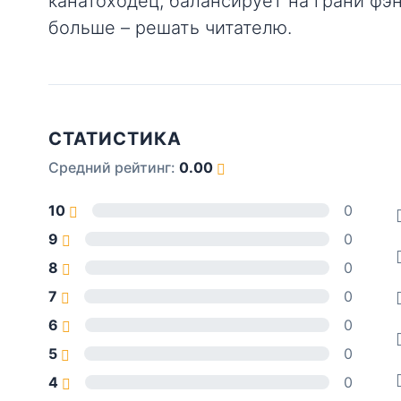
канатоходец, балансирует на грани фэн
больше – решать читателю.
СТАТИСТИКА
Средний рейтинг:
0.00
10
0
9
0
8
0
7
0
6
0
5
0
4
0