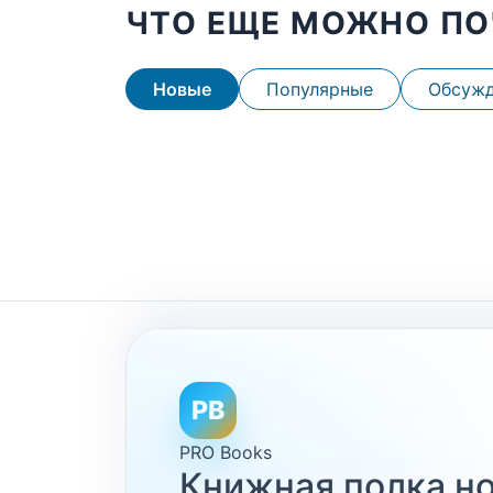
ЧТО ЕЩЕ МОЖНО ПО
Новые
Популярные
Обсуж
PB
PRO Books
Книжная полка но