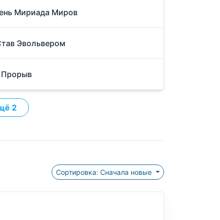
Тень Мириада Миров
Став Эвольвером
. Прорыв
щё 2
Сортировка: Сначала новые