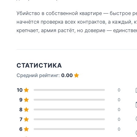
Убийство в собственной квартире — быстрое ре
начнётся проверка всех контрактов, а каждый, 
крепчает, армия растёт, но доверие — единств
СТАТИСТИКА
Средний рейтинг:
0.00
10
0
9
0
8
0
7
0
6
0