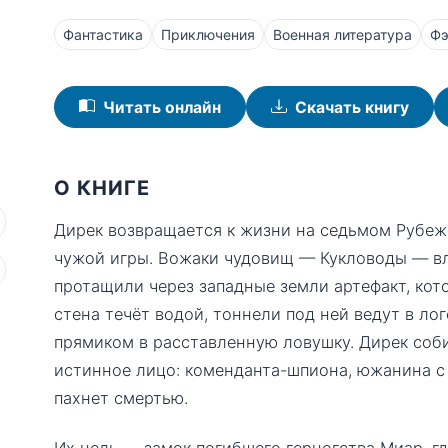
Фантастика
Приключения
Военная литература
Фэ
Читать онлайн
Скачать книгу
О КНИГЕ
Дирек возвращается к жизни на седьмом Рубеж
чужой игры. Вожаки чудовищ — Кукловоды — вл
протащили через западные земли артефакт, кото
стена течёт водой, тоннели под ней ведут в лог
прямиком в расставленную ловушку. Дирек соби
истинное лицо: коменданта-шпиона, южанина с 
пахнет смертью.
Их цель — замок погибшего герцогства Миар, гд