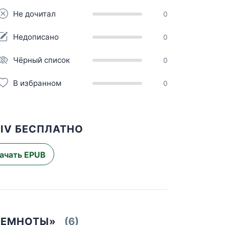
Не дочитал
0
Недописано
0
Чёрный список
0
В избранном
0
IV БЕСПЛАТНО
ачать EPUB
 ТЕМНОТЫ»
(6)