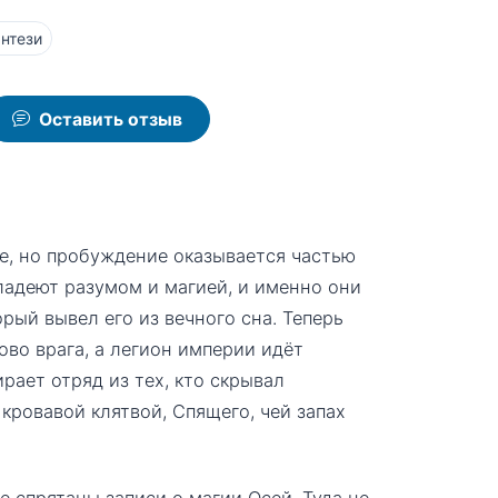
нтези
Оставить отзыв
е, но пробуждение оказывается частью
адеют разумом и магией, и именно они
рый вывел его из вечного сна. Теперь
ово врага, а легион империи идёт
рает отряд из тех, кто скрывал
кровавой клятвой, Спящего, чей запах
е спрятаны записи о магии Осей. Туда не