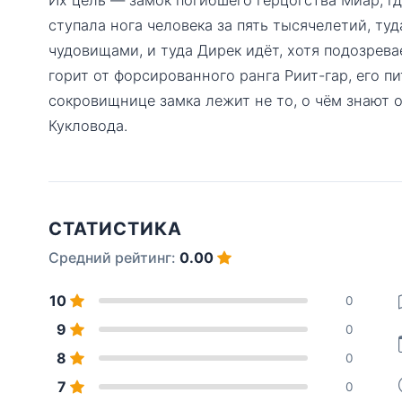
ступала нога человека за пять тысячелетий, ту
чудовищами, и туда Дирек идёт, хотя подозрева
горит от форсированного ранга Риит-гар, его пи
сокровищнице замка лежит не то, о чём знают о
Кукловода.
СТАТИСТИКА
Средний рейтинг:
0.00
10
0
9
0
8
0
7
0