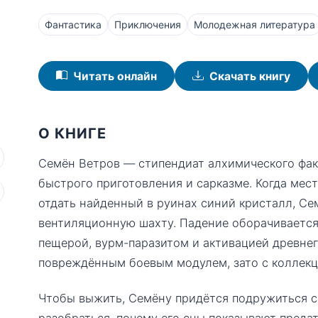
Фантастика
Приключения
Молодежная литература
Читать онлайн
Скачать книгу
О КНИГЕ
Семён Ветров — стипендиат алхимического фа
быстрого приготовления и сарказме. Когда мес
отдать найденный в руинах синий кристалл, Се
вентиляционную шахту. Падение оборачивается
пещерой, вурм-паразитом и активацией древне
повреждённым боевым модулем, зато с коллекц
Чтобы выжить, Семёну придётся подружиться с
разобраться, почему его сны показывают преда