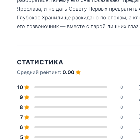
Ярослава, и не дать Совету Первых превратить 
Глубокое Хранилище раскидано по эпохам, а кл
его позвоночник — вместе с парой лишних глаз.
СТАТИСТИКА
Средний рейтинг:
0.00
10
0
9
0
8
0
7
0
6
0
5
0