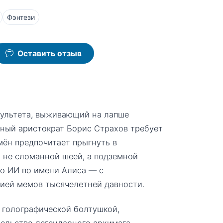
Фэнтези
Оставить отзыв
культета, выживающий на лапше
тный аристократ Борис Страхов требует
мён предпочитает прыгнуть в
 не сломанной шеей, а подземной
го ИИ по имени Алиса — с
ией мемов тысячелетней давности.
 голографической болтушкой,
тельство легендарного архимага