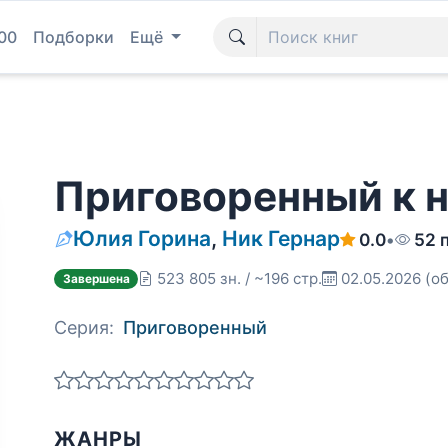
00
Подборки
Ещё
Приговоренный к 
Юлия Горина
,
Ник Гернар
0.0
•
52 
523 805 зн. / ~196 стр.
02.05.2026
(об
Завершена
Серия:
Приговоренный
ЖАНРЫ