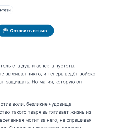
нтези
Оставить отзыв
тель ста душ и аспекта пустоты,
не выживал никто, и теперь ведёт войско
зан защищать. Но магия, которую он
ротив воли, безликие чудовища
тво такого тваря вытягивает жизнь из
 вселенная мстит за него, не спрашивая
ор. Он должен запечатать воронку,