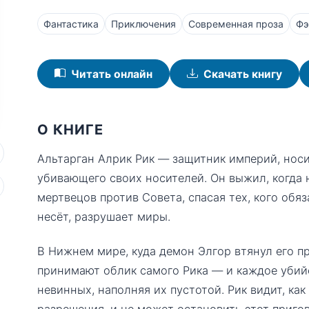
Фантастика
Приключения
Современная проза
Фэ
Читать онлайн
Скачать книгу
О КНИГЕ
Альтарган Алрик Рик — защитник империй, носи
убивающего своих носителей. Он выжил, когда 
мертвецов против Совета, спасая тех, кого обя
несёт, разрушает миры.
В Нижнем мире, куда демон Элгор втянул его п
принимают облик самого Рика — и каждое убийс
невинных, наполняя их пустотой. Рик видит, как
разрешения, и не может остановить этот пригов