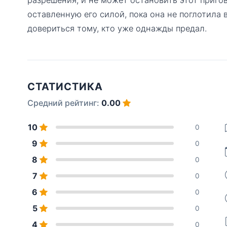
оставленную его силой, пока она не поглотила 
довериться тому, кто уже однажды предал.
СТАТИСТИКА
Средний рейтинг:
0.00
10
0
9
0
8
0
7
0
6
0
5
0
4
0