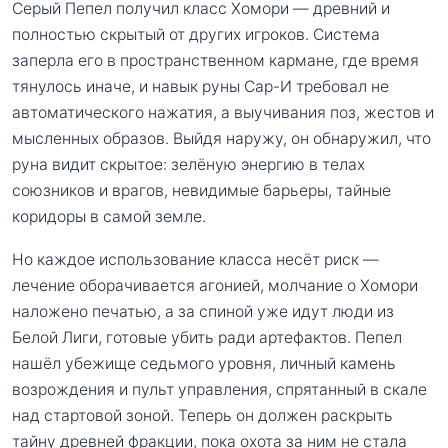
Серый Пепел получил класс Хомори — древний и
полностью скрытый от других игроков. Система
заперла его в пространственном кармане, где время
тянулось иначе, и навык руны Сар-И требовал не
автоматического нажатия, а выучивания поз, жестов и
мысленных образов. Выйдя наружу, он обнаружил, что
руна видит скрытое: зелёную энергию в телах
союзников и врагов, невидимые барьеры, тайные
коридоры в самой земле.
Но каждое использование класса несёт риск —
лечение оборачивается агонией, молчание о Хомори
наложено печатью, а за спиной уже идут люди из
Белой Лиги, готовые убить ради артефактов. Пепел
нашёл убежище седьмого уровня, личный камень
возрождения и пульт управления, спрятанный в скале
над стартовой зоной. Теперь он должен раскрыть
тайну древней фракции, пока охота за ним не стала