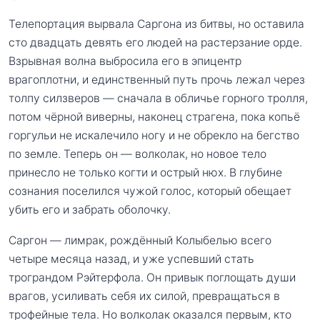
Телепортация вырвала Саргона из битвы, но оставила
сто двадцать девять его людей на растерзание орде.
Взрывная волна выбросила его в эпицентр
врагоплотни, и единственный путь прочь лежал через
толпу силзверов — сначала в обличье горного тролля,
потом чёрной виверны, наконец страгена, пока копьё
горгульи не искалечило ногу и не обрекло на бегство
по земле. Теперь он — волколак, но новое тело
принесло не только когти и острый нюх. В глубине
сознания поселился чужой голос, который обещает
убить его и забрать оболочку.
Саргон — лимрак, рождённый Колыбелью всего
четыре месяца назад, и уже успевший стать
трограндом Рэйтерфола. Он привык поглощать души
врагов, усиливать себя их силой, превращаться в
трофейные тела. Но волколак оказался первым, кто