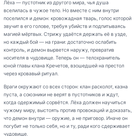
Лёха — пустотник из другого мира, чья душа
вселилась в чужое тело. Но вместе с ним внутри
поселился и демон: кровожадная тварь, голос которой
звучит в его голове, требуя убийств и подпитываясь
магией мёртвых. Стрижу удаётся держать её в узде,
но каждый бой — на грани: достаточно ослабить
контроль, и демон вырвется наружу, превратив
носителя в чудовище. Теперь он — телохранитель
юной главы клана Кречетов, взошедшей на престол
через кровавый ритуал.
Враги окружают со всех сторон: клан расколот, казна
пуста, а союзники не верят в пустотников и ждут,
когда одержимый сорвётся. Лёха должен научиться
чужому миру, выстоять против провокаций и доказать,
что демон внутри — оружие, а не приговор. Иначе он
погубит не только себя, но и ту, ради кого сдерживает
чудовище.