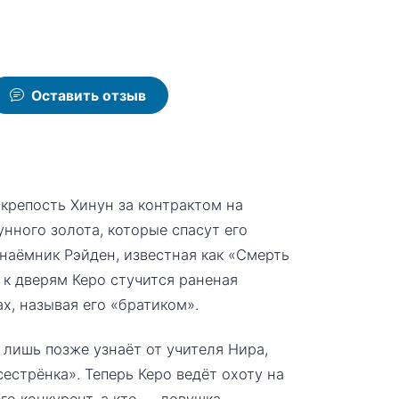
Оставить отзыв
 крепость Хинун за контрактом на
нного золота, которые спасут его
наёмник Рэйден, известная как «Смерть
к дверям Керо стучится раненая
х, называя его «братиком».
 лишь позже узнаёт от учителя Нира,
естрёнка». Теперь Керо ведёт охоту на
го конкурент, а кто — ловушка.