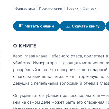
Фантастика
Приключения
Боевик
Фэнтези
Читать онлайн
Скачать книгу
О КНИГЕ
Керо, глава клана Небесного Утёса, прилетает в
убийство Императора — двадцать миллионов лу
разорённый клан. Его соперник — легендарный 
с пепельными волосами». Но в штормовую ночь 
девушка с пепельными волосами и огнём в глаза
Он укрывает её, убивает её преследователя — и
кем на самом деле может быть его спасённая «с
Императора, не зная: кто из двух наёмников — е