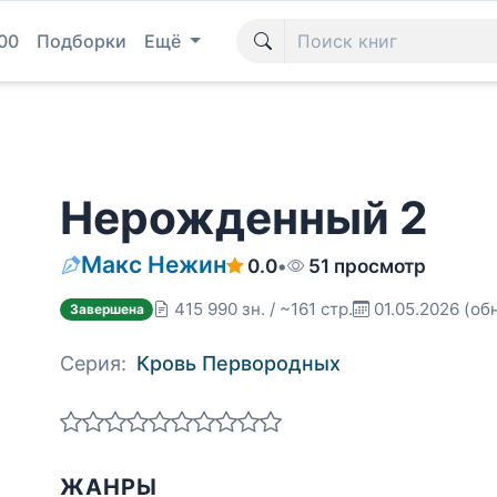
00
Подборки
Ещё
Нерожденный 2
Макс Нежин
0.0
•
51 просмотр
415 990 зн. / ~161 стр.
01.05.2026
(об
Завершена
Серия:
Кровь Первородных
ЖАНРЫ