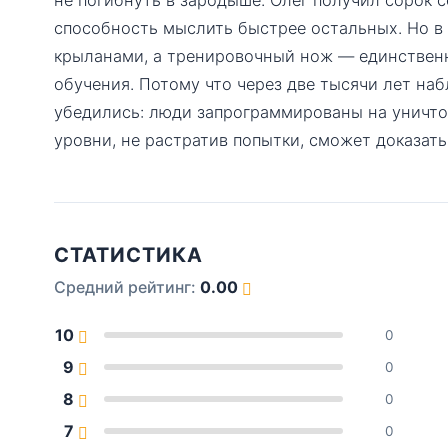
способность мыслить быстрее остальных. Но в
крыланами, а тренировочный нож — единственно
обучения. Потому что через две тысячи лет н
убедились: люди запрограммированы на уничтож
уровни, не растратив попытки, сможет доказат
СТАТИСТИКА
Средний рейтинг:
0.00
10
0
9
0
8
0
7
0