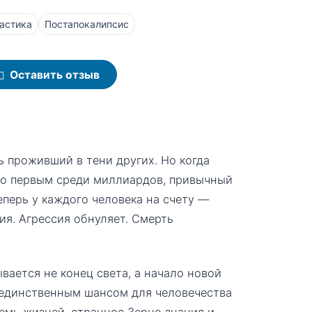
астика
Постапокалипсис
Оставить отзыв
 проживший в тени других. Но когда
го первым среди миллиардов, привычный
еперь у каждого человека на счету —
я. Агрессия обнуляет. Смерть
вается не конец света, а начало новой
 единственным шансом для человечества
семь жизней, странное Зерно знания и