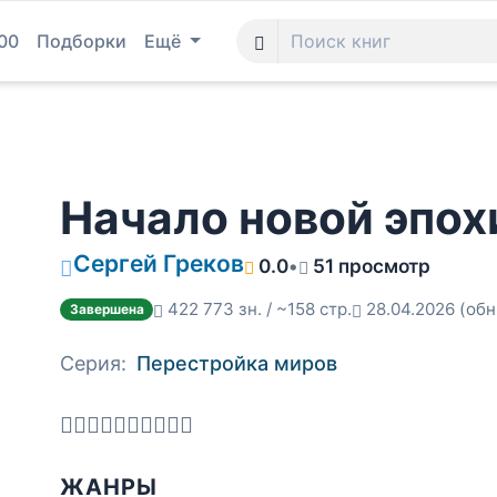
00
Подборки
Ещё
Начало новой эпох
Сергей Греков
0.0
•
51 просмотр
422 773 зн. / ~158 стр.
28.04.2026
(обн
Завершена
Серия:
Перестройка миров
ЖАНРЫ