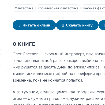
Фантастика
Космическая фантастика
Научная фант
Читать онлайн
Скачать книгу
О КНИГЕ
Олег Светлов — скромный интроверт, всю жизнь
голос инопланетной расы кракеров выбирает е
мир рушится за десять дней до апокалипсиса. Т
жизни, исчисляемые цифрой на периферии зрени
временна, пока не кончатся попытки.
А за туманом, сгущающимся над городами, скры
игры — с чужими правилами, чужими расами и
не погибнуть в зародыше. Олег получил сорок 