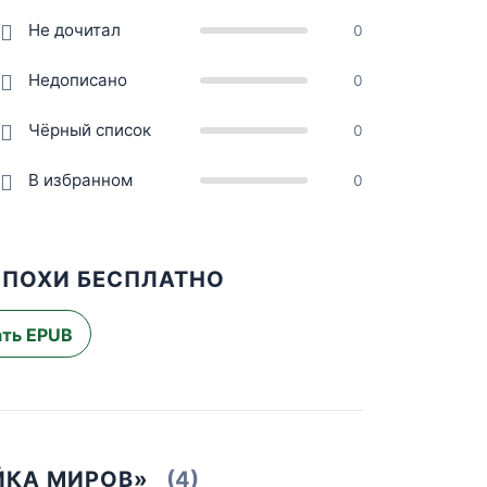
Не дочитал
0
Недописано
0
Чёрный список
0
В избранном
0
ЭПОХИ БЕСПЛАТНО
ть EPUB
ЙКА МИРОВ»
(4)