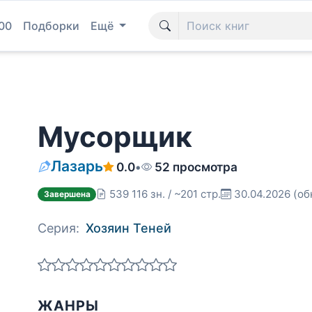
00
Подборки
Ещё
Мусорщик
Лазарь
0.0
•
52 просмотра
539 116 зн. / ~201 стр.
30.04.2026
(об
Завершена
Серия:
Хозяин Теней
ЖАНРЫ