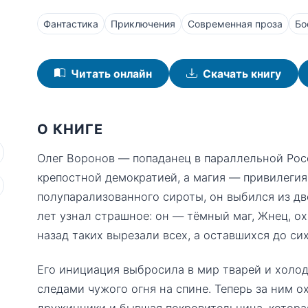
Фантастика
Приключения
Современная проза
Бо
Читать онлайн
Скачать книгу
О КНИГЕ
Олег Воронов — попаданец в параллельной Рос
крепостной демократией, а магия — привилеги
полупарализованного сироты, он выбился из дв
лет узнал страшное: он — тёмный маг, Жнец, ох
назад таких вырезали всех, а оставшихся до си
Его инициация выбросила в мир тварей и холода
следами чужого огня на спине. Теперь за ним о
дружинники и бывшая покровительница, которая