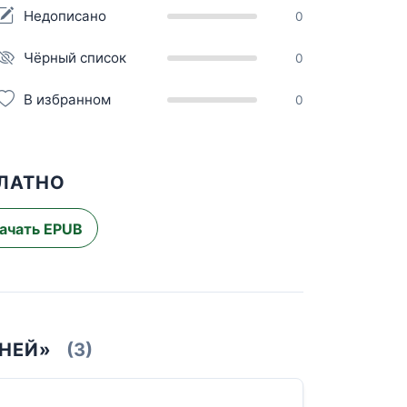
Недописано
0
Чёрный список
0
В избранном
0
ЛАТНО
ачать EPUB
ЕНЕЙ»
(3)