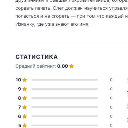
сорвать печать. Олег должен научиться управля
попасться и не сгореть — при том что каждый н
Изнанку, где уже знают его имя.
СТАТИСТИКА
Средний рейтинг:
0.00
10
0
9
0
8
0
7
0
6
0
5
0