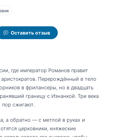
евик
Оставить отзыв
сии, где император Романов правит
я аристократов. Перерождённый в тело
орников в фрилансеры, но в двадцать
ранявший границу с Изнанкой. Три века
х пор сжигают.
, а обратно — с метлой в руках и
хотятся церковники, княжеские
 использовала его энергию, чтобы