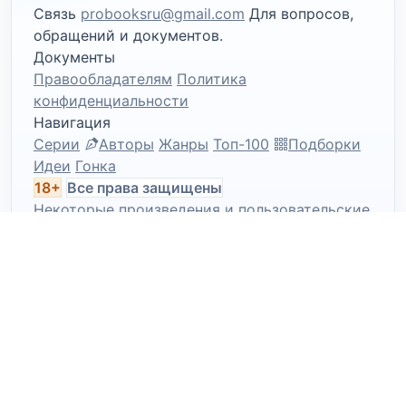
Связь
probooksru@gmail.com
Для вопросов,
обращений и документов.
Документы
Правообладателям
Политика
конфиденциальности
Навигация
Серии
Авторы
Жанры
Топ-100
Подборки
Идеи
Гонка
18+
Все права защищены
Некоторые произведения и пользовательские
материалы могут быть предназначены только
для совершеннолетней аудитории.
ПАРТНЕР
Л
Литрес
© 2026 PRO Books
Используя сайт, вы
подтверждаете наличие материалов с