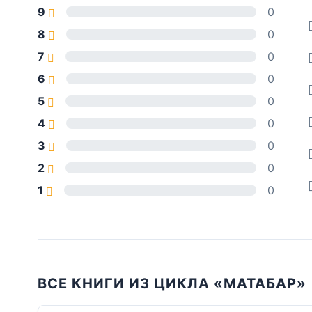
9
0
8
0
7
0
6
0
5
0
4
0
3
0
2
0
1
0
ВСЕ КНИГИ ИЗ ЦИКЛА «МАТАБАР»