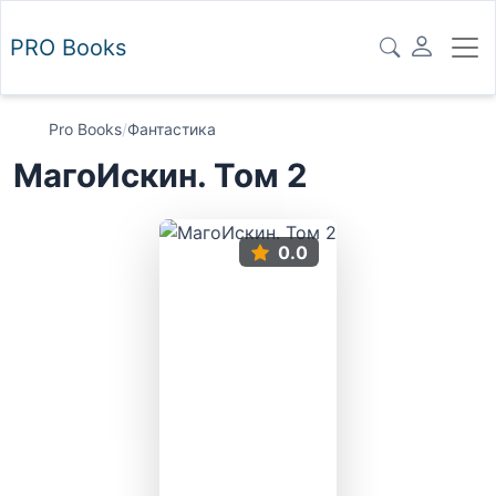
PRO
Books
Pro Books
/
Фантастика
МагоИскин. Том 2
0.0