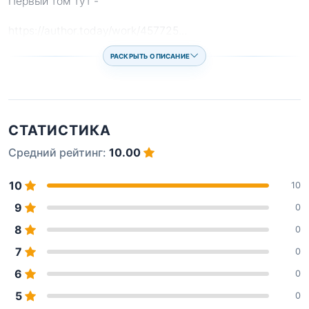
Первый том тут -
https://author.today/work/457725
...
РАСКРЫТЬ ОПИСАНИЕ
СТАТИСТИКА
Средний рейтинг:
10.00
10
10
9
0
8
0
7
0
6
0
5
0