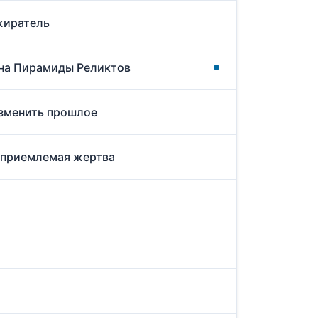
жиратель
йна Пирамиды Реликтов
Изменить прошлое
Неприемлемая жертва