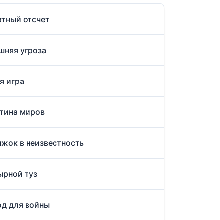
атный отсчет
шняя угроза
я игра
утина миров
ыжок в неизвестность
ырной туз
од для войны