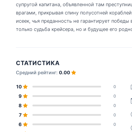
супругой капитана, объявленной там преступни
врагами, прикрывая спину полусотней кораблей
исеек, чья преданность не гарантирует победы в
только судьба крейсера, но и будущее его родн
СТАТИСТИКА
Средний рейтинг:
0.00
10
0
9
0
8
0
7
0
6
0