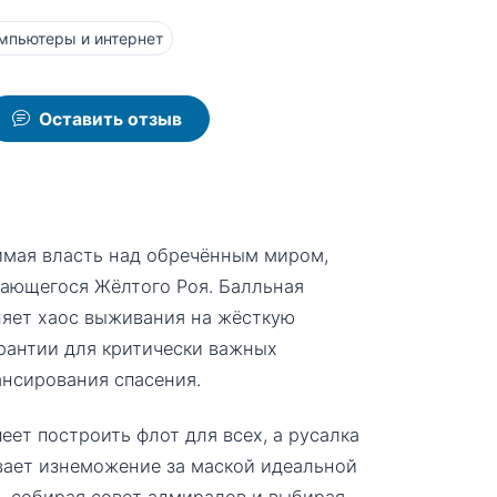
мпьютеры и интернет
Оставить отзыв
имая власть над обречённым миром,
гающегося Жёлтого Роя. Балльная
няет хаос выживания на жёсткую
арантии для критически важных
ансирования спасения.
ет построить флот для всех, а русалка
ывает изнеможение за маской идеальной
, собирая совет адмиралов и выбирая,