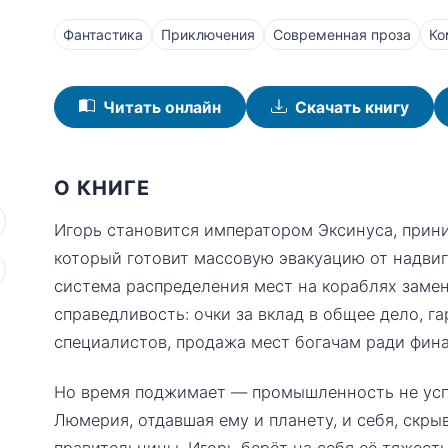
Фантастика
Приключения
Современная проза
Ко
Читать онлайн
Скачать книгу
О КНИГЕ
Игорь становится императором Эксинуса, прин
который готовит массовую эвакуацию от надви
система распределения мест на кораблях заме
справедливость: очки за вклад в общее дело, г
специалистов, продажа мест богачам ради фин
Но время поджимает — промышленность не успе
Люмерия, отдавшая ему и планету, и себя, скр
правительницы. Игорь берёт на себя её тяжесть