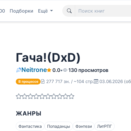
00
Подборки
Ещё
Гача!(DxD)
Neitrone
0.0
•
130 просмотров
277 717 зн. / ~104 стр.
03.06.2026
(об
В процессе
ЖАНРЫ
Фантастика
Попаданцы
Фэнтези
ЛитРПГ