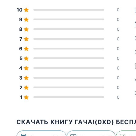
10
0
9
0
8
0
7
0
6
0
5
0
4
0
3
0
2
0
1
0
СКАЧАТЬ КНИГУ ГАЧА!(DXD) БЕС