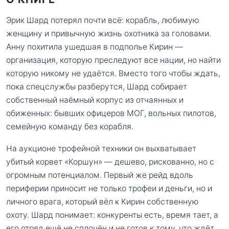
Эрик Шард потерял почти всё: корабль, любимую
женщину и привычную жизнь охотника за головами.
Анну похитила ушедшая в подполье Кирин —
организация, которую преследуют все нации, но найти
которую никому не удаётся. Вместо того чтобы ждать,
пока спецслужбы разберутся, Шард собирает
собственный наёмный корпус из отчаянных и
обиженных: бывших офицеров МОГ, вольных пилотов,
семейную команду без корабля.
На аукционе трофейной техники он выхватывает
убитый корвет «Коршун» — дешево, рискованно, но с
огромным потенциалом. Первый же рейд вдоль
периферии приносит не только трофеи и деньги, но и
личного врага, который вёл к Кирин собственную
охоту. Шард понимает: конкуренты есть, время тает, а
его отряд ещё не сплочён и не готов к тому, что ждёт