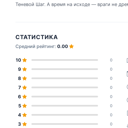
Теневой Шаг. А время на исходе — враги не др
СТАТИСТИКА
Средний рейтинг:
0.00
10
0
9
0
8
0
7
0
6
0
5
0
4
0
3
0