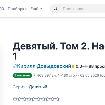
00
Подборки
Ещё
Девятый. Том 2. Н
1
Кирилл Довыдовский
0.0
•
88 прос
468 397 зн. / ~180 стр.
02.05.2026
(о
Завершена
Серия:
Девятый