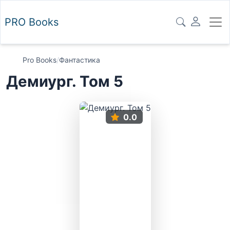
PRO
Books
Pro Books
/
Фантастика
Демиург. Том 5
0.0