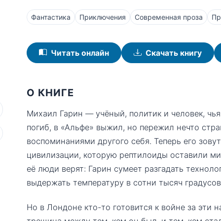
Фантастика
Приключения
Современная проза
Пр
Читать онлайн
Скачать книгу
О КНИГЕ
Михаил Гарин — учёный, политик и человек, чья
погиб, в «Альфе» выжил, но пережил нечто стра
воспоминаниями другого себя. Теперь его зову
цивилизации, которую рептилоиды оставили ми
её люди верят: Гарин сумеет разгадать технол
выдержать температуру в сотни тысяч градусов
Но в Лондоне кто-то готовится к войне за эти н
трещина между тем, кем он был, и тем, кем стал