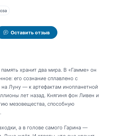
оза
Оставить отзыв
 память хранит два мира. В «Гамме» он
нное: его сознание сплавлено с
т на Луну — к артефактам инопланетной
ллионы лет назад. Княгиня фон Ливен и
огию мезовещества, способную
.
аходки, а в голове самого Гарина —
. Луна ждёт. И ответы, что она хранит,