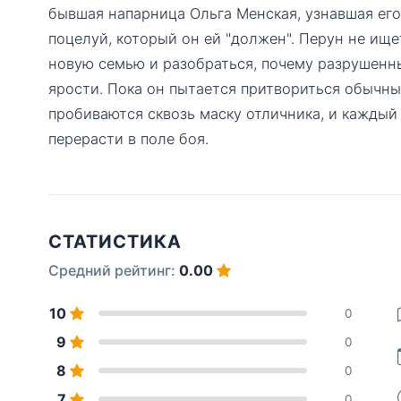
бывшая напарница Ольга Менская, узнавшая его 
поцелуй, который он ей "должен". Перун не ищ
новую семью и разобраться, почему разрушенн
ярости. Пока он пытается притвориться обычн
пробиваются сквозь маску отличника, и каждый
перерасти в поле боя.
СТАТИСТИКА
Средний рейтинг:
0.00
10
0
9
0
8
0
7
0