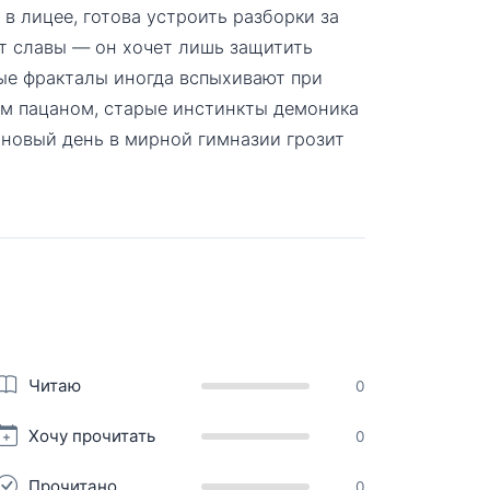
в лицее, готова устроить разборки за
ет славы — он хочет лишь защитить
ые фракталы иногда вспыхивают при
ым пацаном, старые инстинкты демоника
 новый день в мирной гимназии грозит
Читаю
0
Хочу прочитать
0
Прочитано
0