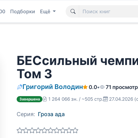
00
Подборки
Ещё
БЕСсильный чемпион
Том 3
Григорий Володин
0.0
•
71 просмотр
1 264 066 зн. / ~505 стр.
27.04.2026
(
Завершена
Серия:
Гроза ада