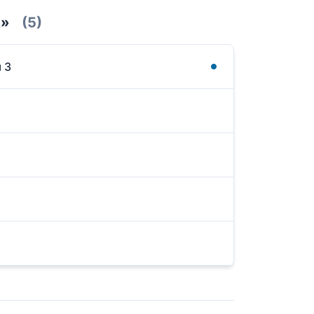
А»
(5)
 3