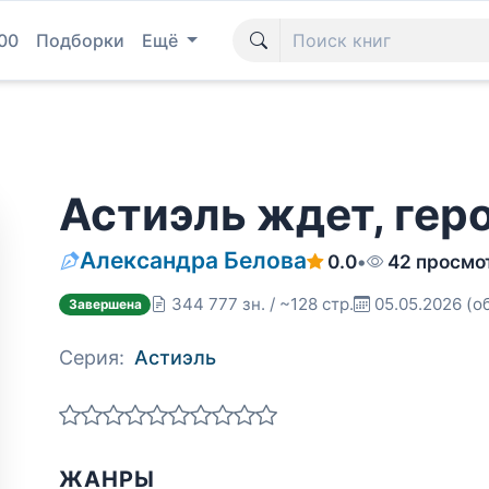
00
Подборки
Ещё
Астиэль ждет, гер
Александра Белова
0.0
•
42 просмо
344 777 зн. / ~128 стр.
05.05.2026
(о
Завершена
Серия:
Астиэль
ЖАНРЫ