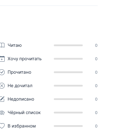
Читаю
0
Хочу прочитать
0
Прочитано
0
Не дочитал
0
Недописано
0
Чёрный список
0
В избранном
0