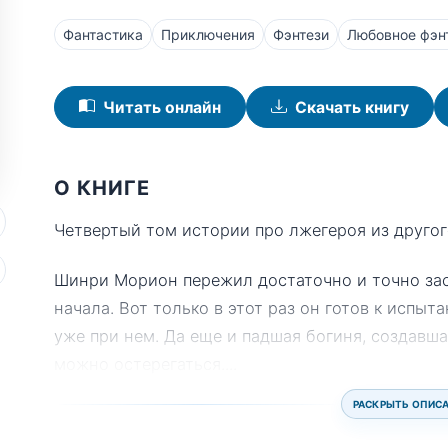
Фантастика
Приключения
Фэнтези
Любовное фэн
Читать онлайн
Скачать книгу
О КНИГЕ
Четвертый том истории про лжегероя из другог
Шинри Морион пережил достаточно и точно зас
начала. Вот только в этот раз он готов к испы
уже при нем. Да еще и падшая богиня, создавша
можно остерегаться.
...
РАСКРЫТЬ ОПИС