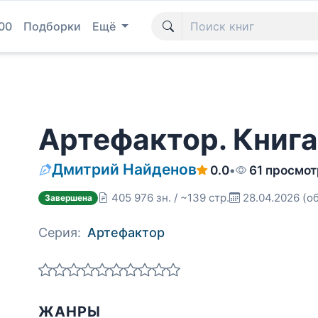
00
Подборки
Ещё
Артефактор. Книг
Дмитрий Найденов
0.0
•
61 просмот
405 976 зн. / ~139 стр.
28.04.2026
(о
Завершена
Серия:
Артефактор
ЖАНРЫ