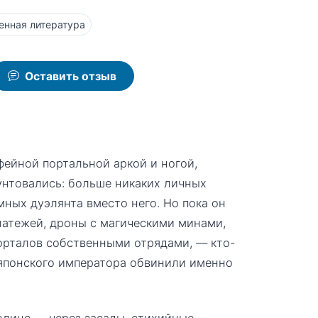
енная литература
Оставить отзыв
фейной портальной аркой и ногой,
унтовались: больше никаких личных
мных дуэлянта вместо него. Но пока он
атежей, дроны с магическими минами,
орталов собственными отрядами, — кто-
 японского императора обвинили именно
олице — через засады, стихийные