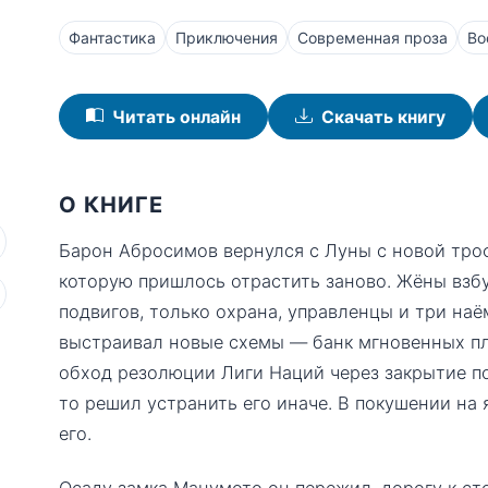
Фантастика
Приключения
Современная проза
Во
Читать онлайн
Скачать книгу
О КНИГЕ
Барон Абросимов вернулся с Луны с новой тро
которую пришлось отрастить заново. Жёны взб
подвигов, только охрана, управленцы и три наё
выстраивал новые схемы — банк мгновенных пл
обход резолюции Лиги Наций через закрытие п
то решил устранить его иначе. В покушении на
его.
Осаду замка Мацумото он пережил, дорогу к ст