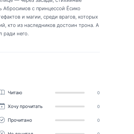
рь Абросимов с принцессой Ёсико
ефактов и магии, среди врагов, которых
й, кто из наследников достоин трона. А
л ради него.
Читаю
0
Хочу прочитать
0
Прочитано
0
Не дочитал
0