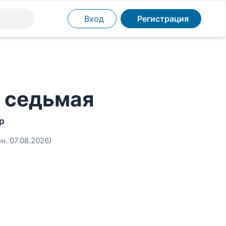
Вход
Регистрация
а седьмая
р
бн. 07.08.2026)