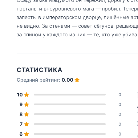
порталы и внеуровневого мага — пробил. Тепе
заперты в императорском дворце, лишённые арт
не видно. За стенами — совет сёгунов, решающи
за спиной у каждого из них — те, кто уже убива
СТАТИСТИКА
Средний рейтинг:
0.00
10
0
9
0
8
0
7
0
6
0