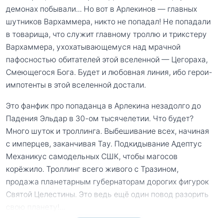
демонах побывали... Но вот в Арлекинов — главных
шутников Вархаммера, никто не попадал! Не попадали
в товарища, что служит главному троллю и трикстеру
Вархаммера, ухохатывающемуся над мрачной
пафосностью обитателей этой вселенной — Цегораха,
Смеющегося Бога. Будет и любовная линия, ибо герои-
импотенты в этой вселенной достали.
Это фанфик про попаданца в Арлекина незадолго до
Падения Эльдар в 30-ом тысячелетии. Что будет?
Много шуток и троллинга. Выбешивание всех, начиная
с имперцев, заканчивая Тау. Подкидывание Адептус
Механикус самодельных СШК, чтобы магосов
корёжило. Троллинг всего живого с Тразином,
продажа планетарным губернаторам дорогих фигурок
Святой Целестины. Это ведь ещё один повод разорить
свою планету!
...