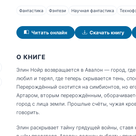
Фантастика
Фэнтези
Научная фантастика
Техноф
Читать онлайн
Скачать книгу
О КНИГЕ
Элин Нойр возвращается в Авалон — город, где 
любил и терял, где теперь скрывается тень, спо
Перерождённый охотится на симбионтов, но его
Артаром, вторым перерождённым, оборачивает
город с лица земли. Прошлые счёты, чужая кро
говорить.
Элин раскрывает тайну грядущей войны, ставя н
в нём предателя. Авалон должен выбрать: приня