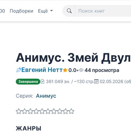
00
Подборки
Ещё
Анимус. Змей Двул
Евгений Нетт
0.0
•
44 просмотра
361 049 зн. / ~130 стр.
02.05.2026
(об
Завершена
Серия:
Анимус
ЖАНРЫ