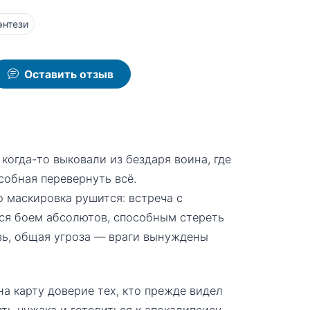
энтези
Оставить отзыв
когда-то выковали из бездаря воина, где
собная перевернуть всё.
 маскировка рушится: встреча с
ся боем абсолютов, способным стереть
вь, общая угроза — враги вынуждены
а карту доверие тех, кто прежде видел
ть чужака и готовиться к апокалипсису,