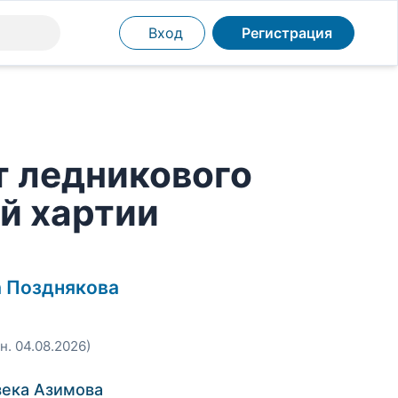
Вход
Регистрация
т ледникового
й хартии
а Позднякова
н. 04.08.2026)
зека Азимова