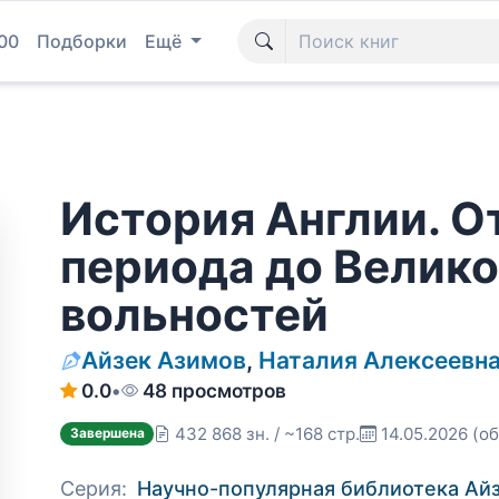
00
Подборки
Ещё
История Англии. О
периода до Велико
вольностей
Айзек Азимов
,
Наталия Алексеевн
0.0
•
48 просмотров
432 868 зн. / ~168 стр.
14.05.2026
(об
Завершена
Серия:
Научно-популярная библиотека Ай