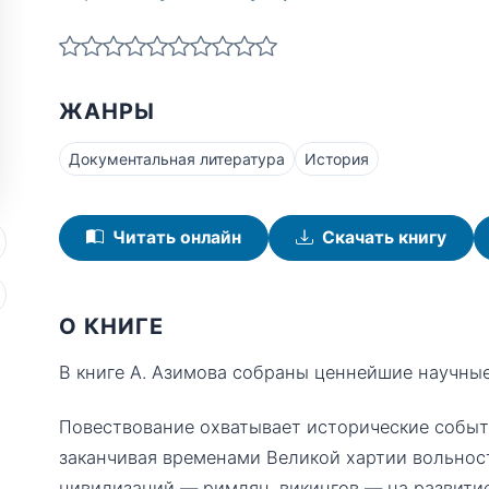
ЖАНРЫ
Документальная литература
История
Читать онлайн
Скачать книгу
О КНИГЕ
В книге А. Азимова собраны ценнейшие научные
Повествование охватывает исторические событи
заканчивая временами Великой хартии вольност
цивилизаций — римлян, викингов — на развитие