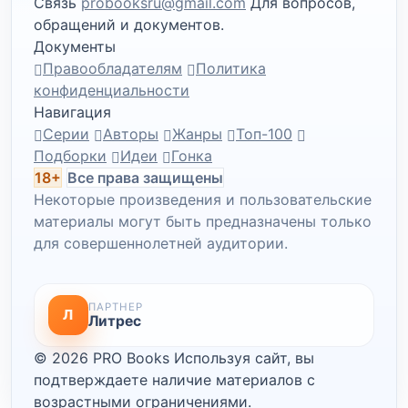
Связь
probooksru@gmail.com
Для вопросов,
обращений и документов.
Документы
Правообладателям
Политика
конфиденциальности
Навигация
Серии
Авторы
Жанры
Топ-100
Подборки
Идеи
Гонка
18+
Все права защищены
Некоторые произведения и пользовательские
материалы могут быть предназначены только
для совершеннолетней аудитории.
ПАРТНЕР
Л
Литрес
© 2026 PRO Books
Используя сайт, вы
подтверждаете наличие материалов с
возрастными ограничениями.