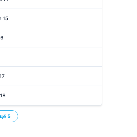
а 15
16
17
 18
щё 5