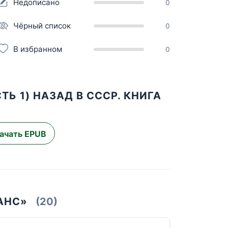
Недописано
0
Чёрный список
0
В избранном
0
Ь 1) НАЗАД В СССР. КНИГА
ачать EPUB
АНС»
(20)