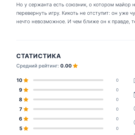
Но у сержанта есть союзник, о котором майор н
перевернуть игру. Кикоть не отступит: он уже ч
нечто невозможное. И чем ближе он к правде, т
СТАТИСТИКА
Средний рейтинг:
0.00
10
0
9
0
8
0
7
0
6
0
5
0