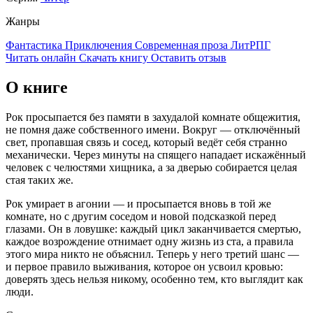
Жанры
Фантастика
Приключения
Современная проза
ЛитРПГ
Читать онлайн
Скачать книгу
Оставить отзыв
О книге
Рок просыпается без памяти в захудалой комнате общежития,
не помня даже собственного имени. Вокруг — отключённый
свет, пропавшая связь и сосед, который ведёт себя странно
механически. Через минуты на спящего нападает искажённый
человек с челюстями хищника, а за дверью собирается целая
стая таких же.
Рок умирает в агонии — и просыпается вновь в той же
комнате, но с другим соседом и новой подсказкой перед
глазами. Он в ловушке: каждый цикл заканчивается смертью,
каждое возрождение отнимает одну жизнь из ста, а правила
этого мира никто не объяснил. Теперь у него третий шанс —
и первое правило выживания, которое он усвоил кровью:
доверять здесь нельзя никому, особенно тем, кто выглядит как
люди.